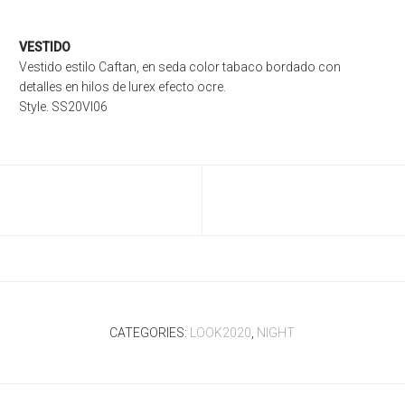
VESTIDO
Vestido estilo Caftan, en seda color tabaco bordado con
detalles en hilos de lurex efecto ocre.
Style. SS20Vl06
CATEGORIES:
LOOK2020
,
NIGHT